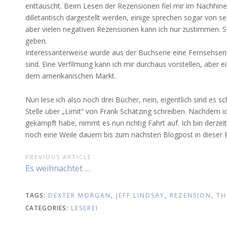
enttäuscht. Beim Lesen der Rezensionen fiel mir im Nachhine
dilletantisch dargestellt werden, einige sprechen sogar von se
aber vielen negativen Rezensionen kann ich nur zustimmen. Sc
geben.
Interessanterweise wurde aus der Buchserie eine Fernsehserie
sind. Eine Verfilmung kann ich mir durchaus vorstellen, aber
dem amerikanischen Markt.
Nun lese ich also noch drei Bücher, nein, eigentlich sind es s
Stelle über „Limit“ von Frank Schätzing schreiben. Nachdem i
gekämpft habe, nimmt es nun richtig Fahrt auf. Ich bin derzei
noch eine Weile dauern bis zum nächsten Blogpost in dieser R
BEITRAGSNAVIGATION
PREVIOUS ARTICLE
Previous
Es weihnachtet …
Article:
TAGS:
DEXTER MORGAN
,
JEFF LINDSAY
,
REZENSION
,
TH
CATEGORIES:
LESEREI