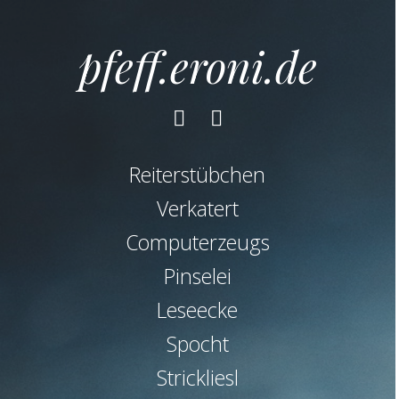
pfeff.eroni.de
Facebook
Instagram
Reiterstübchen
Verkatert
Computerzeugs
Pinselei
Leseecke
Spocht
Strickliesl