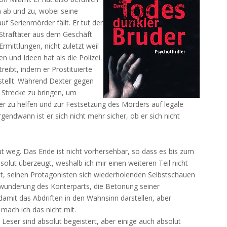
 ab und zu, wobei seine
f Serienmörder fällt. Er tut der
 Straftäter aus dem Geschäft
 Ermittlungen, nicht zuletzt weil
 und Ideen hat als die Polizei.
eibt, indem er Prostituierte
stellt. Während Dexter gegen
 Strecke zu bringen, um
iter zu helfen und zur Festsetzung des Mörders auf legale
rgendwann ist er sich nicht mehr sicher, ob er sich nicht
gut weg. Das Ende ist nicht vorhersehbar, so dass es bis zum
olut überzeugt, weshalb ich mir einen weiteren Teil nicht
mit, seinen Protagonisten sich wiederholenden Selbstschauen
ewunderung des Konterparts, die Betonung seiner
y damit das Abdriften in den Wahnsinn darstellen, aber
mach ich das nicht mit.
Leser sind absolut begeistert, aber einige auch absolut