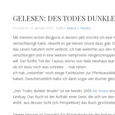
GELESEN: DES TODES DUNKLE
Posted on
12. Januar 2012
Author
Maria C. Raabe
Mit meinem ersten Blogpost in diesem Jahr möchte ich eine R
vernachlässigt habe, obwohl es gar keinen Grund dazu gab: D
das Lesen natürlich nicht verlernt, ich hab weiterhin aus den
verschlungen und in eine weitere Vamprserie reingeschnuppert
will. Der fünfte Teil der Taunus-Krimis von Nele Neuhaus war 
ob ich dazu noch was schreibe … mal sehen.
Ich hab „nebenher“ noch einige Fachbücher zur Pferdeausbildu
haben. Zwischenzeitlich hatte ich dann sogar vier Bücher gleich
„Des Todes dunkler Bruder“ ist ein bereits 2005
bei Knaur
ersc
Lindsay. Das Buch ist der Auftakt einer Serie, die sich um d
dreht, aus dessen Sicht (Ich-Perspektive) das Buch geschrieben
Dexter Morgan ist Spezialist für Blutanalysen bei der Polizei v