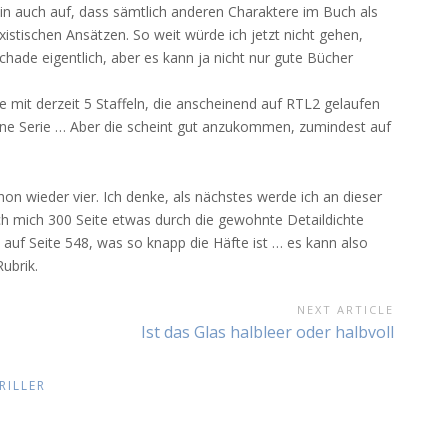
in auch auf, dass sämtlich anderen Charaktere im Buch als
xistischen Ansätzen. So weit würde ich jetzt nicht gehen,
hade eigentlich, aber es kann ja nicht nur gute Bücher
 mit derzeit 5 Staffeln, die anscheinend auf RTL2 gelaufen
 eine Serie … Aber die scheint gut anzukommen, zumindest auf
chon wieder vier. Ich denke, als nächstes werde ich an dieser
ch mich 300 Seite etwas durch die gewohnte Detaildichte
t auf Seite 548, was so knapp die Häfte ist … es kann also
ubrik.
NEXT ARTICLE
Next
Ist das Glas halbleer oder halbvoll
Article:
RILLER