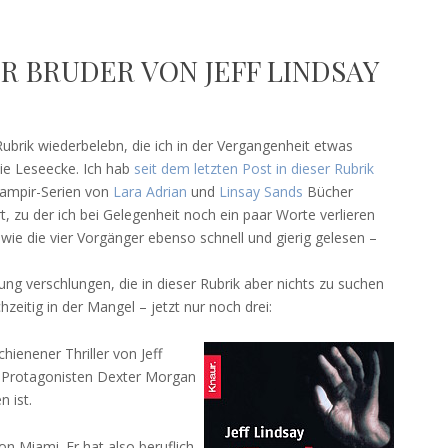
R BRUDER VON JEFF LINDSAY
ubrik wiederbelebn, die ich in der Vergangenheit etwas
ie Leseecke. Ich hab
seit dem letzten Post in dieser Rubrik
 Vampir-Serien von
Lara Adrian
und
Linsay Sands
Bücher
, zu der ich bei Gelegenheit noch ein paar Worte verlieren
wie die vier Vorgänger ebenso schnell und gierig gelesen –
ng verschlungen, die in dieser Rubrik aber nichts zu suchen
zeitig in der Mangel – jetzt nur noch drei:
hienener Thriller von Jeff
en Protagonisten Dexter Morgan
 ist.
on Miami. Er hat also beruflich