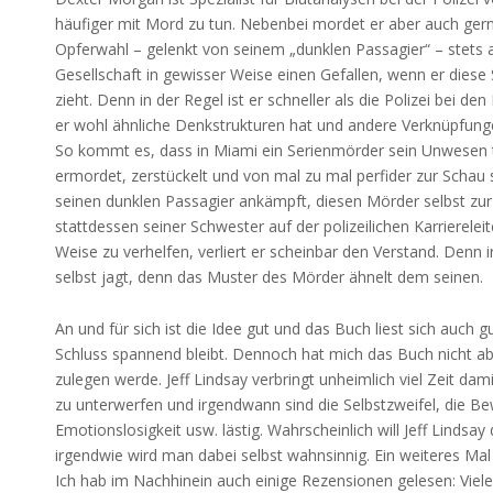
häufiger mit Mord zu tun. Nebenbei mordet er aber auch gern
Opferwahl – gelenkt von seinem „dunklen Passagier“ – stets au
Gesellschaft in gewisser Weise einen Gefallen, wenn er diese
zieht. Denn in der Regel ist er schneller als die Polizei bei den
er wohl ähnliche Denkstrukturen hat und andere Verknüpfungen
So kommt es, dass in Miami ein Serienmörder sein Unwesen tr
ermordet, zerstückelt und von mal zu mal perfider zur Schau 
seinen dunklen Passagier ankämpft, diesen Mörder selbst zur
stattdessen seiner Schwester auf der polizeilichen Karrierele
Weise zu verhelfen, verliert er scheinbar den Verstand. Denn i
selbst jagt, denn das Muster des Mörder ähnelt dem seinen.
An und für sich ist die Idee gut und das Buch liest sich auch 
Schluss spannend bleibt. Dennoch hat mich das Buch nicht abs
zulegen werde. Jeff Lindsay verbringt unheimlich viel Zeit da
zu unterwerfen und irgendwann sind die Selbstzweifel, die B
Emotionslosigkeit usw. lästig. Wahrscheinlich will Jeff Lindsa
irgendwie wird man dabei selbst wahnsinnig. Ein weiteres Mal 
Ich hab im Nachhinein auch einige Rezensionen gelesen: Viele 