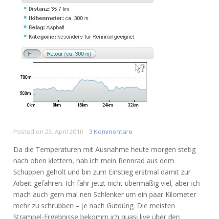
zu
Posted on
23. April 2010
3 Kommentare
Rennrad:
Da die Temperaturen mit Ausnahme heute morgen stetig
Bikemap
nach oben klettern, hab ich mein Rennrad aus dem
als
Schuppen geholt und bin zum Einstieg erstmal damit zur
Tourplaner
Arbeit gefahren. Ich fahr jetzt nicht übermäßig viel, aber ich
mach auch gern mal nen Schlenker um ein paar Kilometer
mehr zu schrubben – je nach Gutdüng. Die meisten
Strampel-Ergebnisse bekomm ich quasi live über den