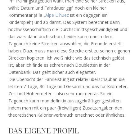
Im Trainingstagebuch wählt man eine seiner Strecken aus,
wählt Datum und Fahrdauer ggf. noch ein kleiner
Kommentar (à la „
Alpe D’huez
ist ein dagegen ein
Kinderspiel“) und ab damit. Das System berechnet dann
hochwissenschaftlich die Durchschnittsgeschwindigkeit und
das wars dann auch schon. Leider kann man in dem
Tagebuch keine Strecken auswählen, die Freunde erstellt
haben. Dazu muss man diese Strecke erst zu seinen eigenen
Strecken kopieren. Ich weiß nicht wie das technisch gelöst
ist, aber ich finde es schreit nach Doubletten in der
Datenbank. Das geht sicher auch eleganter.
Die Übersicht der Fahrleistung ist relativ überschaubar: die
letzten 7 Tage, 30 Tage und Gesamt und das für Kilometer,
Zeit und Höhenmeter – also sehr rudimentär. So ein
Tagebuch kann man definitiv aussagekräftiger gestalten,
indem man mit ein paar (freiwilligen) Zusatzangaben den
theoretischen Kalorienverbrauch errechnet oder ähnliches.
DAS EIGENE PROFIL