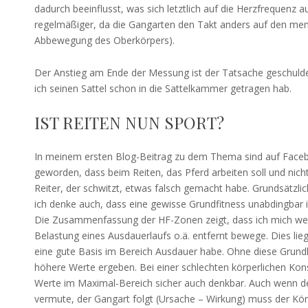
dadurch beeinflusst, was sich letztlich auf die Herzfrequenz 
regelmäßiger, da die Gangarten den Takt anders auf den mens
Abbewegung des Oberkörpers).
Der Anstieg am Ende der Messung ist der Tatsache geschulde
ich seinen Sattel schon in die Sattelkammer getragen hab.
IST REITEN NUN SPORT?
In meinem ersten Blog-Beitrag zu dem Thema sind auf Face
geworden, dass beim Reiten, das Pferd arbeiten soll und nicht
Reiter, der schwitzt, etwas falsch gemacht habe. Grundsätzli
ich denke auch, dass eine gewisse Grundfitness unabdingbar i
Die Zusammenfassung der HF-Zonen zeigt, dass ich mich weit
Belastung eines Ausdauerlaufs o.ä. entfernt bewege. Dies lieg
eine gute Basis im Bereich Ausdauer habe. Ohne diese Grun
höhere Werte ergeben. Bei einer schlechten körperlichen Kons
Werte im Maximal-Bereich sicher auch denkbar. Auch wenn de
vermute, der Gangart folgt (Ursache – Wirkung) muss der Körp