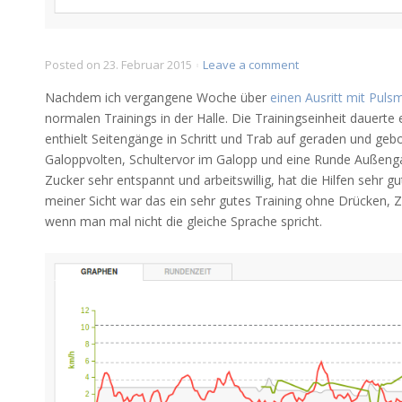
on
Posted on
23. Februar 2015
Leave a comment
Ich
Nachdem ich vergangene Woche über
einen Ausritt mit Pul
hab
normalen Trainings in der Halle. Die Trainingseinheit dauerte
Puls
enthielt Seitengänge in Schritt und Trab auf geraden und geb
–
Hallentraining
Galoppvolten, Schultervor im Galopp und eine Runde Außengal
mit
Zucker sehr entspannt und arbeitswillig, hat die Hilfen se
Pulsmessung
meiner Sicht war das ein sehr gutes Training ohne Drücken, 
wenn man mal nicht die gleiche Sprache spricht.