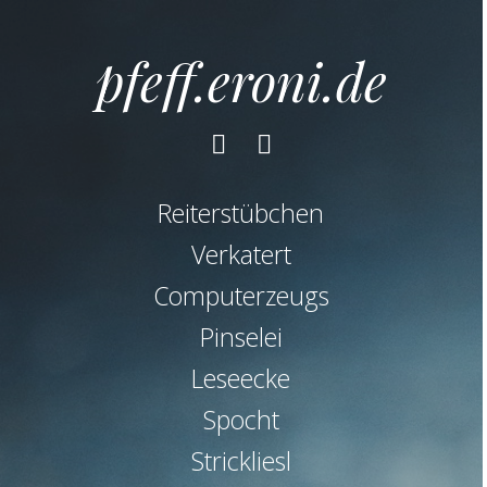
pfeff.eroni.de
Facebook
Instagram
Reiterstübchen
Verkatert
Computerzeugs
Pinselei
Leseecke
Spocht
Strickliesl