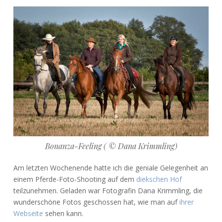
Foto-
Shooting
hoch
zu
Ross
Bonanza-Feeling ( © Dana Krimmling)
Am letzten Wochenende hatte ich die geniale Gelegenheit an
einem Pferde-Foto-Shooting auf dem
diekschen Hof
teilzunehmen. Geladen war Fotografin Dana Krimmling, die
wunderschöne Fotos geschossen hat, wie man auf
ihrer
Webseite
sehen kann.