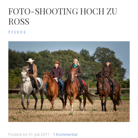
FOTO-SHOOTING HOCH ZU
ROSS
PFERDE
zu
Posted on
31. Juli 2011
1 Kommentar