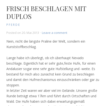
FRISCH BESCHLAGEN MIT
DUPLOS
PFERDE
on
Posted on
20. Mai 2013
Leave a comment
Frisch
Nein, nicht die längste Praline der Welt, sondern ein
beschlagen
Kunststoffbeschlag.
mit
Duplos
Lange habe ich überlegt, ob ich überhaupt Nevado
beschlage. Eigentlich hat er sehr gute,feste Hufe, für einen
Andalusier sogar eine sehr gute Hufstellung und -weite. Es
bestand für mich also zunächst kein Grund zu beschlagen
und damit den Hufmechanismus einzuschränken oder gar zu
stoppen.
In letzter Zeit waren wir aber viel im Gelände. Unsere große
Runde beträgt etwa 17km und führt durch Ortschaften und
Wald. Die Hufe haben sich dabei erwartungsgemäß