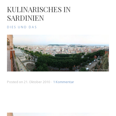
KULINARISCHES IN
SARDINIEN
DIES UND DAS
zu
Posted on
21. Oktober 2010
1 Kommentar
Kulinarisches
in
Sardinien