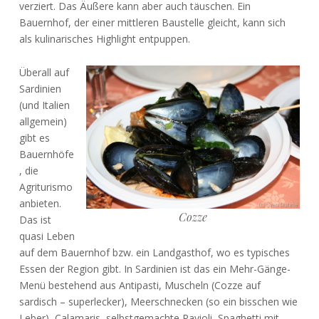
verziert. Das Äußere kann aber auch täuschen. Ein
Bauernhof, der einer mittleren Baustelle gleicht, kann sich
als kulinarisches Highlight entpuppen.
Überall auf
Sardinien
(und Italien
allgemein)
gibt es
Bauernhöfe
, die
Agriturismo
anbieten.
Cozze
Das ist
quasi Leben
auf dem Bauernhof bzw. ein Landgasthof, wo es typisches
Essen der Region gibt. In Sardinien ist das ein Mehr-Gänge-
Menü bestehend aus Antipasti, Muscheln (Cozze auf
sardisch – superlecker), Meerschnecken (so ein bisschen wie
Leber), Calamaris, selbstgemachte Ravioli, Spaghetti mit