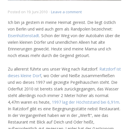
on
Posted on
19. Juni 2010
Leave a comment
Eisenhüttentown,
Ich bin ja gestern in meine Heimat gereist. Die liegt östlich
it’s
von Berlin und wird auch gern als Randpolen bezeichnet:
near
Eisenhüttenstadt
. Schon der Weg von der Autobahn über die
Poland
vielen kleinen Dörfer und unendlichen Alleen hat alte
Erinnerungen geweckt. Heute sind meine Mama und ich
noch etwas mehr durch die Gegend getourt.
Zu allererst führte uns unser Weg nach Ratzdorf.
Ratzdorf ist
dieses kleine Dorf
, wo Oder und Neiße zusammenfließen
und wo dieses 1997 viel gezeigte Pegelhäuschen steht. Die
Oderflut 2010 ist bereits stark zurückgegangen, das Wasser
steht allerdings noch immer 2 Meter höher als normal.
4,47m waren es heute,
1997 lag der Höchststand bei 6,91m
.
In Ratzdorf gibt es eine Begegnungsstätte nebst Restaurant.
In der Vergangenheit haben wir in der „Werft“, wie das
Restaurant mit Blick auf Deich und Oder heißt,
außerordentlich gut gegessen. Leider hat der Gastronom