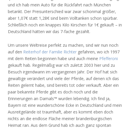
und ich hab mein Auto für die Rückfahrt nach München
betankt. Der Preisunterschied war zwar schonmal größer,
aber 1,07€ statt 1,28€ sind beim Volltanken schon spürbar.
Schließlich noch ein knappes Kilo Kirschen für 1€ gekauft – in
Deutschland hätten wir das 7-fache gezahlt.
Um unsere Weltreise perfekt zu machen, sind wir nun noch
auf den
Reiterhof der Familie Richter
gefahren, wo ich 1997
mit dem Reiten begonnen habe und auch meine
Pfefferoni
gekauft hab. Regelmäßig war ich zuletzt 2003 hier und zu
Besuch irgendwann im vergangenen Jahr. Der Hof hat sich
gewaltige verändert und viele der Pferde, auf denen ich das
Reiten gelernt habe, sind bereits tot oder verkauft. Aber ein
paar bekannte Pferde gibt es doch noch und die
Erinnerungen an Damals™ wurden lebendig. Ich find ja,
Bayern ist eine wunderschöne Ecke in Deutschland und mein
Ausreitgelände ist traumhaft, aber es kommt eben doch
nichts an die endlose Fläche meiner brandenburgischen
Heimat ran. Aus dem Grund hab ich auch ganz spontan