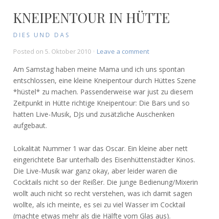
KNEIPENTOUR IN HÜTTE
DIES UND DAS
on
Posted on
5. Oktober 2010
Leave a comment
Kneipentour
Am Samstag haben meine Mama und ich uns spontan
in
entschlossen, eine kleine Kneipentour durch Hüttes Szene
Hütte
*hüstel* zu machen. Passenderweise war just zu diesem
Zeitpunkt in Hütte richtige Kneipentour: Die Bars und so
hatten Live-Musik, DJs und zusätzliche Auschenken
aufgebaut.
Lokalität Nummer 1 war das Oscar. Ein kleine aber nett
eingerichtete Bar unterhalb des Eisenhüttenstädter Kinos.
Die Live-Musik war ganz okay, aber leider waren die
Cocktails nicht so der Reißer. Die junge Bedienung/Mixerin
wollt auch nicht so recht verstehen, was ich damit sagen
wollte, als ich meinte, es sei zu viel Wasser im Cocktail
(machte etwas mehr als die Hälfte vom Glas aus).