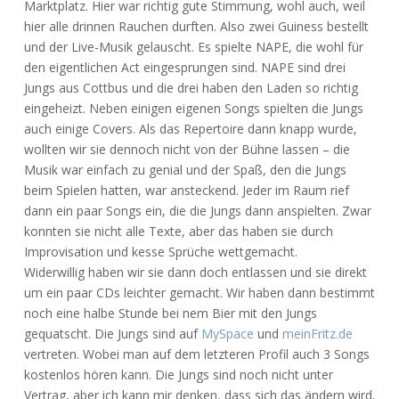
Marktplatz. Hier war richtig gute Stimmung, wohl auch, weil
hier alle drinnen Rauchen durften. Also zwei Guiness bestellt
und der Live-Musik gelauscht. Es spielte NAPE, die wohl für
den eigentlichen Act eingesprungen sind. NAPE sind drei
Jungs aus Cottbus und die drei haben den Laden so richtig
eingeheizt. Neben einigen eigenen Songs spielten die Jungs
auch einige Covers. Als das Repertoire dann knapp wurde,
wollten wir sie dennoch nicht von der Bühne lassen – die
Musik war einfach zu genial und der Spaß, den die Jungs
beim Spielen hatten, war ansteckend. Jeder im Raum rief
dann ein paar Songs ein, die die Jungs dann anspielten. Zwar
konnten sie nicht alle Texte, aber das haben sie durch
Improvisation und kesse Sprüche wettgemacht.
Widerwillig haben wir sie dann doch entlassen und sie direkt
um ein paar CDs leichter gemacht. Wir haben dann bestimmt
noch eine halbe Stunde bei nem Bier mit den Jungs
gequatscht. Die Jungs sind auf
MySpace
und
meinFritz.de
vertreten. Wobei man auf dem letzteren Profil auch 3 Songs
kostenlos hören kann. Die Jungs sind noch nicht unter
Vertrag, aber ich kann mir denken, dass sich das ändern wird.